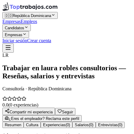
🇩🇴
República Dominicana
Empresas
Empleos
Candidatos
Empresas
Iniciar sesión
Crear cuenta
LR
Trabajar en
laura robles consultorios
—
Reseñas, salarios y entrevistas
Consultoría · República Dominicana
0.0
(
0
experiencias)
Compartir mi experiencia
Seguir
¿Eres el empleador? Reclama este perfil
Resumen
Cultura
Experiencias
(
0
)
Salarios
(
0
)
Entrevistas
(
0
)