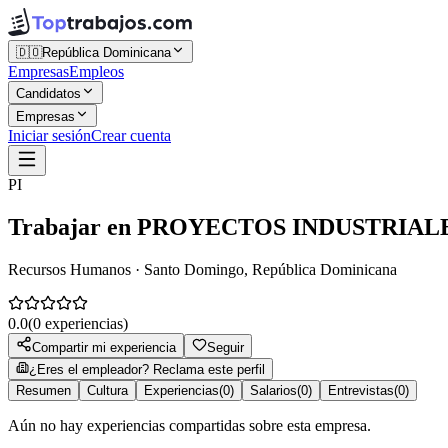
🇩🇴
República Dominicana
Empresas
Empleos
Candidatos
Empresas
Iniciar sesión
Crear cuenta
PI
Trabajar en
PROYECTOS INDUSTRIALE
Recursos Humanos · Santo Domingo, República Dominicana
0.0
(
0
experiencias)
Compartir mi experiencia
Seguir
¿Eres el empleador? Reclama este perfil
Resumen
Cultura
Experiencias
(
0
)
Salarios
(
0
)
Entrevistas
(
0
)
Aún no hay experiencias compartidas sobre esta empresa.