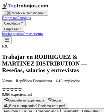
🇩🇴
República Dominicana
Empresas
Empleos
Candidatos
Empresas
Iniciar sesión
Crear cuenta
R&
Trabajar en
RODRIGUEZ &
MARTINEZ DISTRIBUTION
—
Reseñas, salarios y entrevistas
Ventas · República Dominicana · 1-10 empleados
0.0
(
0
experiencias)
Compartir mi experiencia
Seguir
¿Eres el empleador? Reclama este perfil
Resumen
Cultura
Experiencias
(
0
)
Salarios
(
0
)
Entrevistas
(
0
)