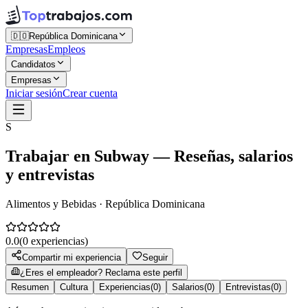
🇩🇴
República Dominicana
Empresas
Empleos
Candidatos
Empresas
Iniciar sesión
Crear cuenta
S
Trabajar en
Subway
— Reseñas, salarios
y entrevistas
Alimentos y Bebidas · República Dominicana
0.0
(
0
experiencias)
Compartir mi experiencia
Seguir
¿Eres el empleador? Reclama este perfil
Resumen
Cultura
Experiencias
(
0
)
Salarios
(
0
)
Entrevistas
(
0
)