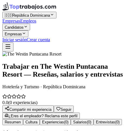
🇩🇴
República Dominicana
Empresas
Empleos
Candidatos
Empresas
Iniciar sesión
Crear cuenta
Trabajar en
The Westin Puntacana
Resort
— Reseñas, salarios y entrevistas
Hotelería y Turismo · República Dominicana
0.0
(
0
experiencias)
Compartir mi experiencia
Seguir
¿Eres el empleador? Reclama este perfil
Resumen
Cultura
Experiencias
(
0
)
Salarios
(
0
)
Entrevistas
(
0
)