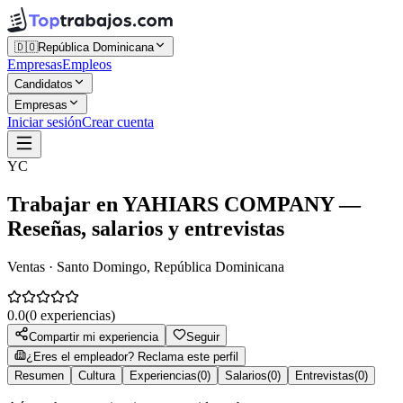
🇩🇴
República Dominicana
Empresas
Empleos
Candidatos
Empresas
Iniciar sesión
Crear cuenta
YC
Trabajar en
YAHIARS COMPANY
—
Reseñas, salarios y entrevistas
Ventas · Santo Domingo, República Dominicana
0.0
(
0
experiencias)
Compartir mi experiencia
Seguir
¿Eres el empleador? Reclama este perfil
Resumen
Cultura
Experiencias
(
0
)
Salarios
(
0
)
Entrevistas
(
0
)