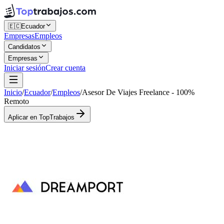
🇪🇨
Ecuador
Empresas
Empleos
Candidatos
Empresas
Iniciar sesión
Crear cuenta
Inicio
/
Ecuador
/
Empleos
/
Asesor De Viajes Freelance - 100%
Remoto
Aplicar en TopTrabajos