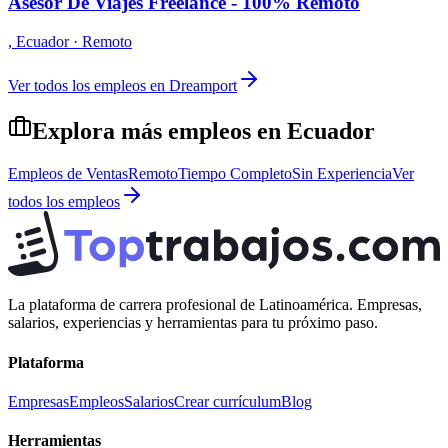
Asesor De Viajes Freelance - 100% Remoto
,
Ecuador
· Remoto
Ver todos los empleos en
Dreamport
Explora más empleos en
Ecuador
Empleos de
Ventas
Remoto
Tiempo Completo
Sin Experiencia
Ver
todos los empleos
La plataforma de carrera profesional de Latinoamérica. Empresas,
salarios, experiencias y herramientas para tu próximo paso.
Plataforma
Empresas
Empleos
Salarios
Crear currículum
Blog
Herramientas