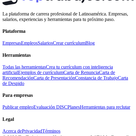
La plataforma de carrera profesional de Latinoamérica. Empresas,
salarios, experiencias y herramientas para tu próximo paso.
Plataforma
Empresas
Empleos
Salarios
Crear currículum
Blog
Herramientas
Todas las herramientas
Crea tu currículum con inteligencia
artificial
Ejemplos de currículum
Carta de Renuncia
Carta de
Recomendación
Carta de Presentación
Constancia de Trabajo
Carta
de Despido
Para empresas
Publicar empleo
Evaluación DISC
Planes
Herramientas para reclutar
Legal
Acerca de
Privacidad
Términos