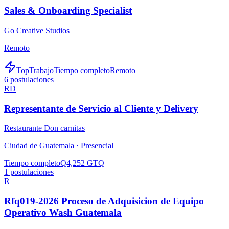
Sales & Onboarding Specialist
Go Creative Studios
Remoto
TopTrabajo
Tiempo completo
Remoto
6
postulaciones
RD
Representante de Servicio al Cliente y Delivery
Restaurante Don carnitas
Ciudad de Guatemala ·
Presencial
Tiempo completo
Q4,252 GTQ
1
postulaciones
R
Rfq019-2026 Proceso de Adquisicion de Equipo
Operativo Wash Guatemala