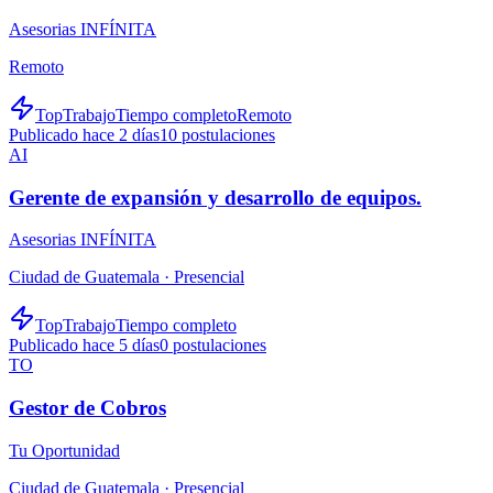
Asesorias INFÍNITA
Remoto
TopTrabajo
Tiempo completo
Remoto
Publicado hace 2 días
10
postulaciones
AI
Gerente de expansión y desarrollo de equipos.
Asesorias INFÍNITA
Ciudad de Guatemala ·
Presencial
TopTrabajo
Tiempo completo
Publicado hace 5 días
0
postulaciones
TO
Gestor de Cobros
Tu Oportunidad
Ciudad de Guatemala ·
Presencial