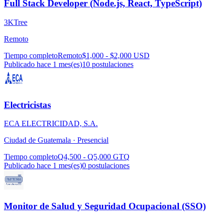
Full Stack Developer (Node.js, React, TypeScript)
3KTree
Remoto
Tiempo completo
Remoto
$1,000 - $2,000 USD
Publicado hace 1 mes(es)
10
postulaciones
Electricistas
ECA ELECTRICIDAD, S.A.
Ciudad de Guatemala ·
Presencial
Tiempo completo
Q4,500 - Q5,000 GTQ
Publicado hace 1 mes(es)
0
postulaciones
Monitor de Salud y Seguridad Ocupacional (SSO)