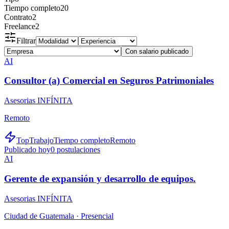
Tiempo completo
20
Contrato
2
Freelance
2
Filtrar
Con salario publicado
AI
Consultor (a) Comercial en Seguros Patrimoniales
Asesorias INFÍNITA
Remoto
TopTrabajo
Tiempo completo
Remoto
Publicado hoy
0
postulaciones
AI
Gerente de expansión y desarrollo de equipos.
Asesorias INFÍNITA
Ciudad de Guatemala ·
Presencial