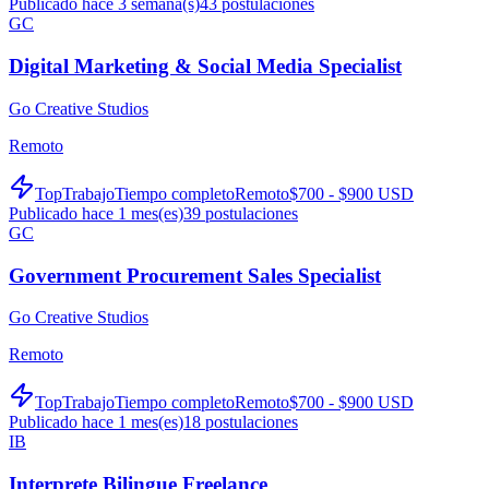
Publicado hace 3 semana(s)
43
postulaciones
GC
Digital Marketing & Social Media Specialist
Go Creative Studios
Remoto
TopTrabajo
Tiempo completo
Remoto
$700 - $900 USD
Publicado hace 1 mes(es)
39
postulaciones
GC
Government Procurement Sales Specialist
Go Creative Studios
Remoto
TopTrabajo
Tiempo completo
Remoto
$700 - $900 USD
Publicado hace 1 mes(es)
18
postulaciones
IB
Interprete Bilingue Freelance