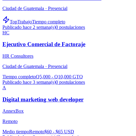
Ciudad de Guatemala ·
Presencial
TopTrabajo
Tiempo completo
Publicado hace 2 semana(s)
0
postulaciones
HC
Ejecutivo Comercial de Factoraje
HR Consultores
Ciudad de Guatemala ·
Presencial
Tiempo completo
Q5,000 - Q10,000 GTQ
Publicado hace 3 semana(s)
0
postulaciones
A
Digital marketing web developer
AnnexBox
Remoto
Medio tiempo
Remoto
$60 - $65 USD