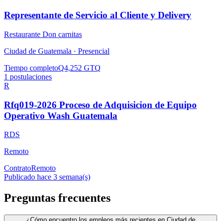
Representante de Servicio al Cliente y Delivery
Restaurante Don carnitas
Ciudad de Guatemala ·
Presencial
Tiempo completo
Q4,252 GTQ
1
postulaciones
R
Rfq019-2026 Proceso de Adquisicion de Equipo
Operativo Wash Guatemala
RDS
Remoto
Contrato
Remoto
Publicado hace 3 semana(s)
Preguntas frecuentes
¿Cómo encuentro los empleos más recientes en Ciudad de