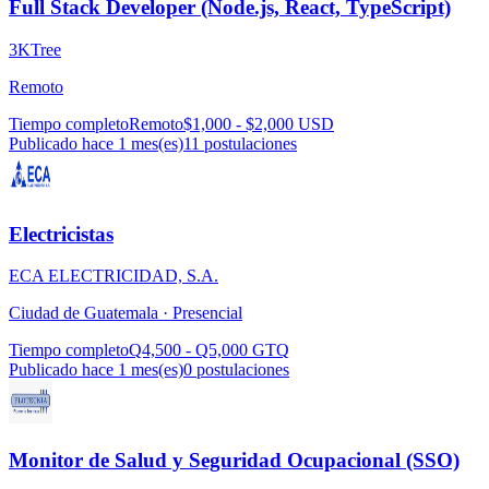
Full Stack Developer (Node.js, React, TypeScript)
3KTree
Remoto
Tiempo completo
Remoto
$1,000 - $2,000 USD
Publicado hace 1 mes(es)
11
postulaciones
Electricistas
ECA ELECTRICIDAD, S.A.
Ciudad de Guatemala ·
Presencial
Tiempo completo
Q4,500 - Q5,000 GTQ
Publicado hace 1 mes(es)
0
postulaciones
Monitor de Salud y Seguridad Ocupacional (SSO)