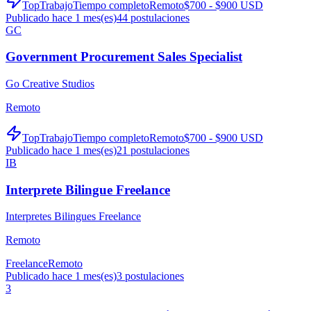
TopTrabajo
Tiempo completo
Remoto
$700 - $900 USD
Publicado hace 1 mes(es)
44
postulaciones
GC
Government Procurement Sales Specialist
Go Creative Studios
Remoto
TopTrabajo
Tiempo completo
Remoto
$700 - $900 USD
Publicado hace 1 mes(es)
21
postulaciones
IB
Interprete Bilingue Freelance
Interpretes Bilingues Freelance
Remoto
Freelance
Remoto
Publicado hace 1 mes(es)
3
postulaciones
3