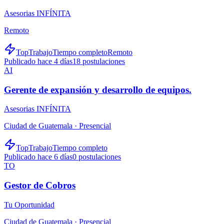
Asesorias INFÍNITA
Remoto
TopTrabajo
Tiempo completo
Remoto
Publicado hace 4 días
18
postulaciones
AI
Gerente de expansión y desarrollo de equipos.
Asesorias INFÍNITA
Ciudad de Guatemala ·
Presencial
TopTrabajo
Tiempo completo
Publicado hace 6 días
0
postulaciones
TO
Gestor de Cobros
Tu Oportunidad
Ciudad de Guatemala ·
Presencial