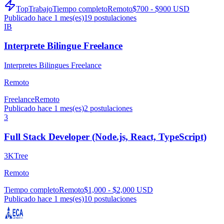
TopTrabajo
Tiempo completo
Remoto
$700 - $900 USD
Publicado hace 1 mes(es)
19
postulaciones
IB
Interprete Bilingue Freelance
Interpretes Bilingues Freelance
Remoto
Freelance
Remoto
Publicado hace 1 mes(es)
2
postulaciones
3
Full Stack Developer (Node.js, React, TypeScript)
3KTree
Remoto
Tiempo completo
Remoto
$1,000 - $2,000 USD
Publicado hace 1 mes(es)
10
postulaciones