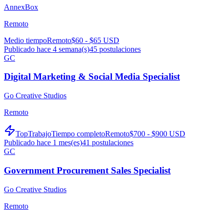
AnnexBox
Remoto
Medio tiempo
Remoto
$60 - $65 USD
Publicado hace 4 semana(s)
45
postulaciones
GC
Digital Marketing & Social Media Specialist
Go Creative Studios
Remoto
TopTrabajo
Tiempo completo
Remoto
$700 - $900 USD
Publicado hace 1 mes(es)
41
postulaciones
GC
Government Procurement Sales Specialist
Go Creative Studios
Remoto