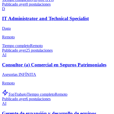
Publicado ayer
0
postulaciones
D
IT Administrator and Technical Specialist
Daga
Remoto
Tiempo completo
Remoto
Publicado ayer
25
postulaciones
AI
Consultor (a) Comercial en Seguros Patrimoniales
Asesorias INFÍNITA
Remoto
TopTrabajo
Tiempo completo
Remoto
Publicado ayer
6
postulaciones
AI
Gerente de expansión y desarrollo de equipos.