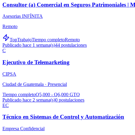
Consultor (a) Comercial en Seguros Patrimoniales |
Asesorias INFÍNITA
Remoto
TopTrabajo
Tiempo completo
Remoto
Publicado hace 1 semana(s)
44
postulaciones
C
Ejecutivo de Telemarketing
CIPSA
Ciudad de Guatemala ·
Presencial
Tiempo completo
Q5,000 - Q6,000 GTQ
Publicado hace 2 semana(s)
0
postulaciones
EC
Técnico en Sistemas de Control y Automatización
Empresa Confidencial