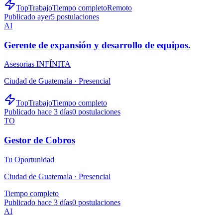
TopTrabajo
Tiempo completo
Remoto
Publicado ayer
5
postulaciones
AI
Gerente de expansión y desarrollo de equipos.
Asesorias INFÍNITA
Ciudad de Guatemala ·
Presencial
TopTrabajo
Tiempo completo
Publicado hace 3 días
0
postulaciones
TO
Gestor de Cobros
Tu Oportunidad
Ciudad de Guatemala ·
Presencial
Tiempo completo
Publicado hace 3 días
0
postulaciones
AI