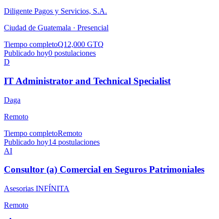
Diligente Pagos y Servicios, S.A.
Ciudad de Guatemala ·
Presencial
Tiempo completo
Q12,000 GTQ
Publicado hoy
0
postulaciones
D
IT Administrator and Technical Specialist
Daga
Remoto
Tiempo completo
Remoto
Publicado hoy
14
postulaciones
AI
Consultor (a) Comercial en Seguros Patrimoniales
Asesorias INFÍNITA
Remoto