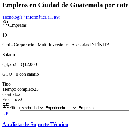
Empleos en Ciudad de Guatemala por cate
Tecnología / Informática (IT)
(
9
)
Empresas
19
Cmi - Corporación Multi Inversiones, Asesorias INFÍNITA
Salario
Q4,252
–
Q12,000
GTQ
·
8
con salario
Tipo
Tiempo completo
23
Contrato
2
Freelance
2
Filtrar
DP
Analista de Soporte Técnico