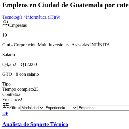
Empleos en Ciudad de Guatemala por cate
Tecnología / Informática (IT)
(
9
)
Empresas
19
Cmi - Corporación Multi Inversiones, Asesorias INFÍNITA
Salario
Q4,252
–
Q12,000
GTQ
·
8
con salario
Tipo
Tiempo completo
23
Contrato
2
Freelance
2
Filtrar
DP
Analista de Soporte Técnico