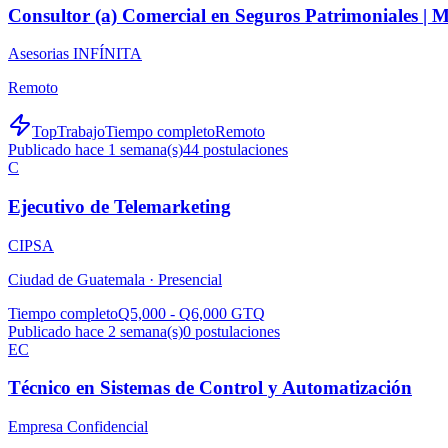
Consultor (a) Comercial en Seguros Patrimoniales |
Asesorias INFÍNITA
Remoto
TopTrabajo
Tiempo completo
Remoto
Publicado hace 1 semana(s)
44
postulaciones
C
Ejecutivo de Telemarketing
CIPSA
Ciudad de Guatemala ·
Presencial
Tiempo completo
Q5,000 - Q6,000 GTQ
Publicado hace 2 semana(s)
0
postulaciones
EC
Técnico en Sistemas de Control y Automatización
Empresa Confidencial