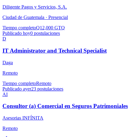
Diligente Pagos y Servicios, S.A.
Ciudad de Guatemala ·
Presencial
Tiempo completo
Q12,000 GTQ
Publicado hoy
0
postulaciones
D
IT Administrator and Technical Specialist
Daga
Remoto
Tiempo completo
Remoto
Publicado ayer
23
postulaciones
AI
Consultor (a) Comercial en Seguros Patrimoniales
Asesorias INFÍNITA
Remoto