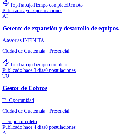
TopTrabajo
Tiempo completo
Remoto
Publicado ayer
5
postulaciones
AI
Gerente de expansión y desarrollo de equipos.
Asesorias INFÍNITA
Ciudad de Guatemala ·
Presencial
TopTrabajo
Tiempo completo
Publicado hace 3 días
0
postulaciones
TO
Gestor de Cobros
Tu Oportunidad
Ciudad de Guatemala ·
Presencial
Tiempo completo
Publicado hace 4 días
0
postulaciones
AI