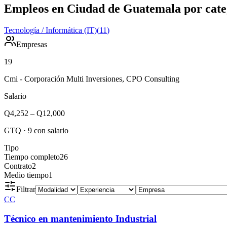
Empleos en Ciudad de Guatemala por cate
Tecnología / Informática (IT)
(
11
)
Empresas
19
Cmi - Corporación Multi Inversiones, CPO Consulting
Salario
Q4,252
–
Q12,000
GTQ
·
9
con salario
Tipo
Tiempo completo
26
Contrato
2
Medio tiempo
1
Filtrar
CC
Técnico en mantenimiento Industrial