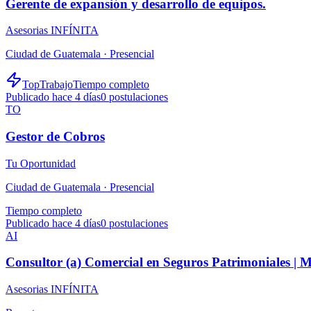
Gerente de expansión y desarrollo de equipos.
Asesorias INFÍNITA
Ciudad de Guatemala ·
Presencial
TopTrabajo
Tiempo completo
Publicado hace 4 días
0
postulaciones
TO
Gestor de Cobros
Tu Oportunidad
Ciudad de Guatemala ·
Presencial
Tiempo completo
Publicado hace 4 días
0
postulaciones
AI
Consultor (a) Comercial en Seguros Patrimoniales |
Asesorias INFÍNITA