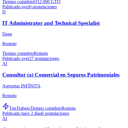
Tiempo completo
Q12,000 GTQ
Publicado ayer
0
postulaciones
D
IT Administrator and Technical Specialist
Daga
Remoto
Tiempo completo
Remoto
Publicado ayer
27
postulaciones
AI
Consultor (a) Comercial en Seguros Patrimoniales
Asesorias INFÍNITA
Remoto
TopTrabajo
Tiempo completo
Remoto
Publicado hace 2 días
6
postulaciones
AI