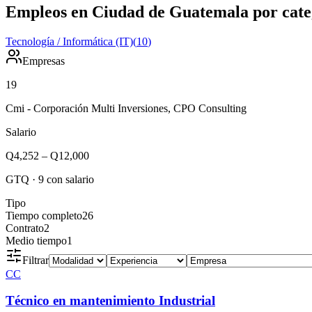
Empleos en Ciudad de Guatemala por cate
Tecnología / Informática (IT)
(
10
)
Empresas
19
Cmi - Corporación Multi Inversiones, CPO Consulting
Salario
Q4,252
–
Q12,000
GTQ
·
9
con salario
Tipo
Tiempo completo
26
Contrato
2
Medio tiempo
1
Filtrar
CC
Técnico en mantenimiento Industrial