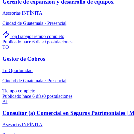
Gerente de expansión y desarrollo de equipos.
Asesorias INFÍNITA
Ciudad de Guatemala ·
Presencial
TopTrabajo
Tiempo completo
Publicado hace 6 días
0
postulaciones
TO
Gestor de Cobros
Tu Oportunidad
Ciudad de Guatemala ·
Presencial
Tiempo completo
Publicado hace 6 días
0
postulaciones
AI
Consultor (a) Comercial en Seguros Patrimoniales |
Asesorias INFÍNITA