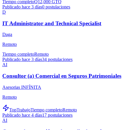
Tiempo completo
Q12,000 GTQ
Publicado hace 3 días
0
postulaciones
D
IT Administrator and Technical Specialist
Daga
Remoto
Tiempo completo
Remoto
Publicado hace 3 días
34
postulaciones
AI
Consultor (a) Comercial en Seguros Patrimoniales
Asesorias INFÍNITA
Remoto
TopTrabajo
Tiempo completo
Remoto
Publicado hace 4 días
17
postulaciones
AI