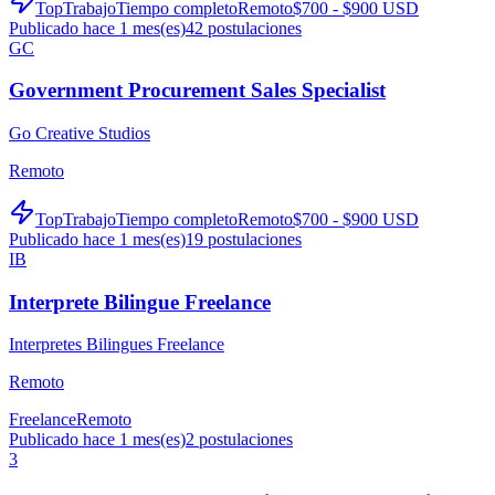
TopTrabajo
Tiempo completo
Remoto
$700 - $900 USD
Publicado hace 1 mes(es)
42
postulaciones
GC
Government Procurement Sales Specialist
Go Creative Studios
Remoto
TopTrabajo
Tiempo completo
Remoto
$700 - $900 USD
Publicado hace 1 mes(es)
19
postulaciones
IB
Interprete Bilingue Freelance
Interpretes Bilingues Freelance
Remoto
Freelance
Remoto
Publicado hace 1 mes(es)
2
postulaciones
3