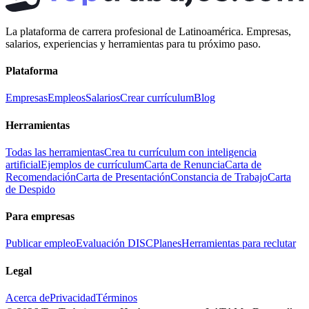
La plataforma de carrera profesional de Latinoamérica. Empresas,
salarios, experiencias y herramientas para tu próximo paso.
Plataforma
Empresas
Empleos
Salarios
Crear currículum
Blog
Herramientas
Todas las herramientas
Crea tu currículum con inteligencia
artificial
Ejemplos de currículum
Carta de Renuncia
Carta de
Recomendación
Carta de Presentación
Constancia de Trabajo
Carta
de Despido
Para empresas
Publicar empleo
Evaluación DISC
Planes
Herramientas para reclutar
Legal
Acerca de
Privacidad
Términos