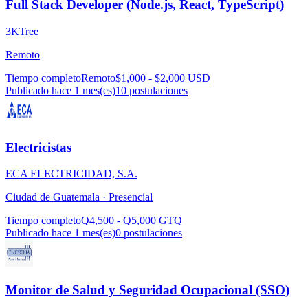
Full Stack Developer (Node.js, React, TypeScript)
3KTree
Remoto
Tiempo completo
Remoto
$1,000 - $2,000 USD
Publicado hace 1 mes(es)
10
postulaciones
Electricistas
ECA ELECTRICIDAD, S.A.
Ciudad de Guatemala ·
Presencial
Tiempo completo
Q4,500 - Q5,000 GTQ
Publicado hace 1 mes(es)
0
postulaciones
Monitor de Salud y Seguridad Ocupacional (SSO)