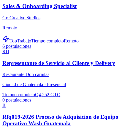
Sales & Onboarding Specialist
Go Creative Studios
Remoto
TopTrabajo
Tiempo completo
Remoto
6
postulaciones
RD
Representante de Servicio al Cliente y Delivery
Restaurante Don carnitas
Ciudad de Guatemala ·
Presencial
Tiempo completo
Q4,252 GTQ
0
postulaciones
R
Rfq019-2026 Proceso de Adquisicion de Equipo
Operativo Wash Guatemala