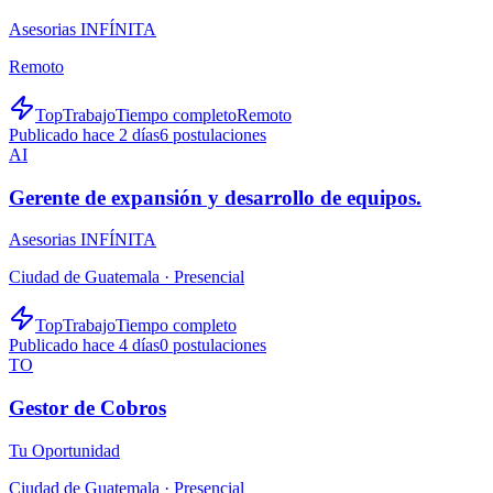
Asesorias INFÍNITA
Remoto
TopTrabajo
Tiempo completo
Remoto
Publicado hace 2 días
6
postulaciones
AI
Gerente de expansión y desarrollo de equipos.
Asesorias INFÍNITA
Ciudad de Guatemala ·
Presencial
TopTrabajo
Tiempo completo
Publicado hace 4 días
0
postulaciones
TO
Gestor de Cobros
Tu Oportunidad
Ciudad de Guatemala ·
Presencial