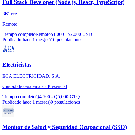
Full Stack Developer (Node.js, React, TypeScript)
3KTree
Remoto
Tiempo completo
Remoto
$1,000 - $2,000 USD
Publicado hace 1 mes(es)
10
postulaciones
Electricistas
ECA ELECTRICIDAD, S.A.
Ciudad de Guatemala ·
Presencial
Tiempo completo
Q4,500 - Q5,000 GTQ
Publicado hace 1 mes(es)
0
postulaciones
Monitor de Salud y Seguridad Ocupacional (SSO)