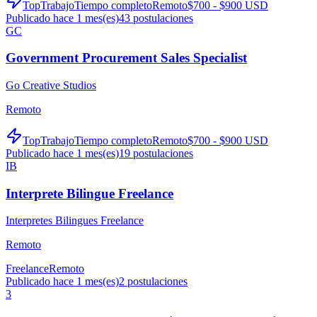
TopTrabajo
Tiempo completo
Remoto
$700 - $900 USD
Publicado hace 1 mes(es)
43
postulaciones
GC
Government Procurement Sales Specialist
Go Creative Studios
Remoto
TopTrabajo
Tiempo completo
Remoto
$700 - $900 USD
Publicado hace 1 mes(es)
19
postulaciones
IB
Interprete Bilingue Freelance
Interpretes Bilingues Freelance
Remoto
Freelance
Remoto
Publicado hace 1 mes(es)
2
postulaciones
3