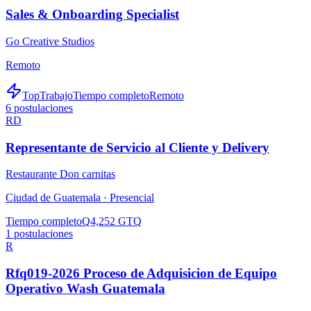
Sales & Onboarding Specialist
Go Creative Studios
Remoto
TopTrabajo
Tiempo completo
Remoto
6
postulaciones
RD
Representante de Servicio al Cliente y Delivery
Restaurante Don carnitas
Ciudad de Guatemala ·
Presencial
Tiempo completo
Q4,252 GTQ
1
postulaciones
R
Rfq019-2026 Proceso de Adquisicion de Equipo
Operativo Wash Guatemala