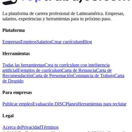
La plataforma de carrera profesional de Latinoamérica. Empresas,
salarios, experiencias y herramientas para tu próximo paso.
Plataforma
Empresas
Empleos
Salarios
Crear currículum
Blog
Herramientas
Todas las herramientas
Crea tu currículum con inteligencia
artificial
Ejemplos de currículum
Carta de Renuncia
Carta de
Recomendación
Carta de Presentación
Constancia de Trabajo
Carta
de Despido
Para empresas
Publicar empleo
Evaluación DISC
Planes
Herramientas para reclutar
Legal
Acerca de
Privacidad
Términos