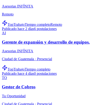
Asesorias INFÍNITA
Remoto
TopTrabajo
Tiempo completo
Remoto
Publicado hace 2 días
6
postulaciones
AI
Gerente de expansión y desarrollo de equipos.
Asesorias INFÍNITA
Ciudad de Guatemala ·
Presencial
TopTrabajo
Tiempo completo
Publicado hace 4 días
0
postulaciones
TO
Gestor de Cobros
Tu Oportunidad
Ciudad de Guatemala ·
Presencial