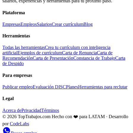
salarios, experiencias y herramientas para tu próximo paso.
Plataforma
Empresas
Empleos
Salarios
Crear currículum
Blog
Herramientas
Todas las herramientas
Crea tu currículum con inteligencia
artificial
Ejemplos de currículum
Carta de Renuncia
Carta de
Recomendación
Carta de Presentación
Constancia de Trabajo
Carta
de Despido
Para empresas
Publicar empleo
Evaluación DISC
Planes
Herramientas para reclutar
Legal
Acerca de
Privacidad
Términos
© 2026 TopTrabajos.com
Hecho con ❤️ para LATAM · Desarrollo
por
CodeLabs