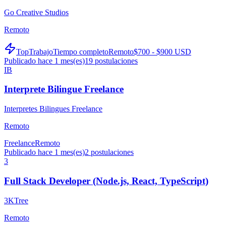
Go Creative Studios
Remoto
TopTrabajo
Tiempo completo
Remoto
$700 - $900 USD
Publicado hace 1 mes(es)
19
postulaciones
IB
Interprete Bilingue Freelance
Interpretes Bilingues Freelance
Remoto
Freelance
Remoto
Publicado hace 1 mes(es)
2
postulaciones
3
Full Stack Developer (Node.js, React, TypeScript)
3KTree
Remoto