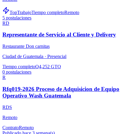
TopTrabajo
Tiempo completo
Remoto
5
postulaciones
RD
Representante de Servicio al Cliente y Delivery
Restaurante Don carnitas
Ciudad de Guatemala ·
Presencial
Tiempo completo
Q4,252 GTQ
0
postulaciones
R
Rfq019-2026 Proceso de Adquisicion de Equipo
Operativo Wash Guatemala
RDS
Remoto
Contrato
Remoto
Publicado hace 3 semana(s)