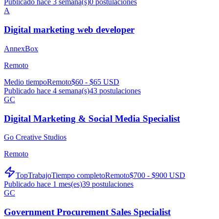
Publicado hace 3 semana(s)
0
postulaciones
A
Digital marketing web developer
AnnexBox
Remoto
Medio tiempo
Remoto
$60 - $65 USD
Publicado hace 4 semana(s)
43
postulaciones
GC
Digital Marketing & Social Media Specialist
Go Creative Studios
Remoto
TopTrabajo
Tiempo completo
Remoto
$700 - $900 USD
Publicado hace 1 mes(es)
39
postulaciones
GC
Government Procurement Sales Specialist