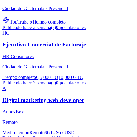
Ciudad de Guatemala ·
Presencial
TopTrabajo
Tiempo completo
Publicado hace 2 semana(s)
0
postulaciones
HC
Ejecutivo Comercial de Factoraje
HR Consultores
Ciudad de Guatemala ·
Presencial
Tiempo completo
Q5,000 - Q10,000 GTQ
Publicado hace 3 semana(s)
0
postulaciones
A
Digital marketing web developer
AnnexBox
Remoto
Medio tiempo
Remoto
$60 - $65 USD