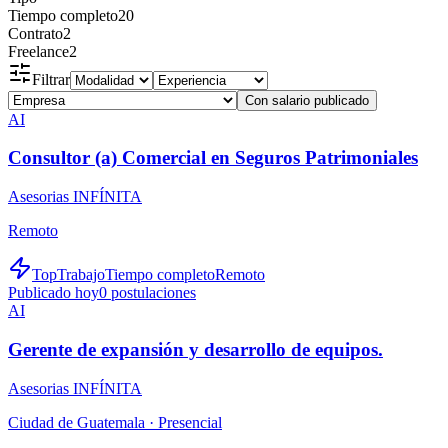
Tiempo completo
20
Contrato
2
Freelance
2
Filtrar
Con salario publicado
AI
Consultor (a) Comercial en Seguros Patrimoniales
Asesorias INFÍNITA
Remoto
TopTrabajo
Tiempo completo
Remoto
Publicado hoy
0
postulaciones
AI
Gerente de expansión y desarrollo de equipos.
Asesorias INFÍNITA
Ciudad de Guatemala ·
Presencial