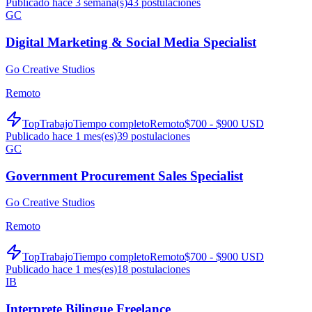
Publicado hace 3 semana(s)
43
postulaciones
GC
Digital Marketing & Social Media Specialist
Go Creative Studios
Remoto
TopTrabajo
Tiempo completo
Remoto
$700 - $900 USD
Publicado hace 1 mes(es)
39
postulaciones
GC
Government Procurement Sales Specialist
Go Creative Studios
Remoto
TopTrabajo
Tiempo completo
Remoto
$700 - $900 USD
Publicado hace 1 mes(es)
18
postulaciones
IB
Interprete Bilingue Freelance