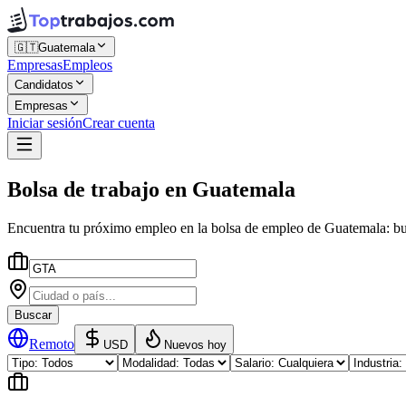
🇬🇹
Guatemala
Empresas
Empleos
Candidatos
Empresas
Iniciar sesión
Crear cuenta
Bolsa de trabajo
en
Guatemala
Encuentra tu próximo empleo en la
bolsa de empleo
de
Guatemala
: b
Buscar
Remoto
USD
Nuevos hoy