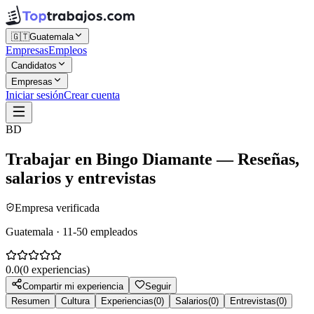
🇬🇹
Guatemala
Empresas
Empleos
Candidatos
Empresas
Iniciar sesión
Crear cuenta
BD
Trabajar en
Bingo Diamante
— Reseñas,
salarios y entrevistas
Empresa verificada
Guatemala · 11-50 empleados
0.0
(
0
experiencias)
Compartir mi experiencia
Seguir
Resumen
Cultura
Experiencias
(
0
)
Salarios
(
0
)
Entrevistas
(
0
)