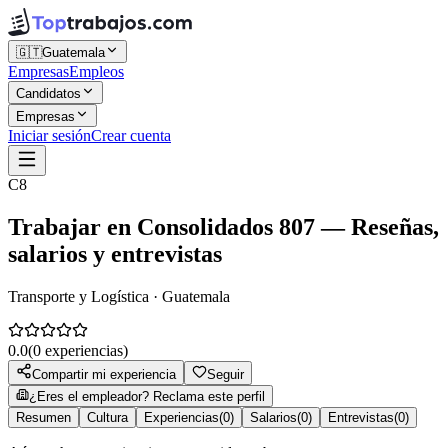
🇬🇹
Guatemala
Empresas
Empleos
Candidatos
Empresas
Iniciar sesión
Crear cuenta
C8
Trabajar en
Consolidados 807
— Reseñas,
salarios y entrevistas
Transporte y Logística · Guatemala
0.0
(
0
experiencias)
Compartir mi experiencia
Seguir
¿Eres el empleador? Reclama este perfil
Resumen
Cultura
Experiencias
(
0
)
Salarios
(
0
)
Entrevistas
(
0
)