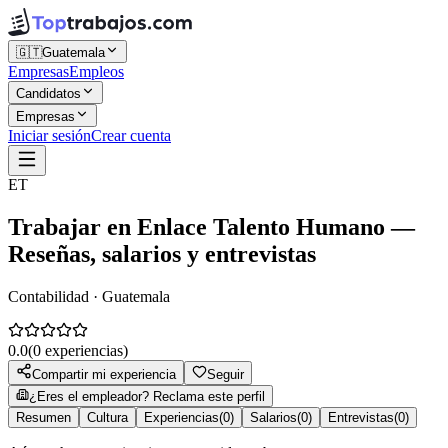
🇬🇹
Guatemala
Empresas
Empleos
Candidatos
Empresas
Iniciar sesión
Crear cuenta
ET
Trabajar en
Enlace Talento Humano
—
Reseñas, salarios y entrevistas
Contabilidad · Guatemala
0.0
(
0
experiencias)
Compartir mi experiencia
Seguir
¿Eres el empleador? Reclama este perfil
Resumen
Cultura
Experiencias
(
0
)
Salarios
(
0
)
Entrevistas
(
0
)