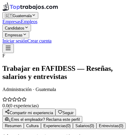
🇬🇹
Guatemala
Empresas
Empleos
Candidatos
Empresas
Iniciar sesión
Crear cuenta
F
Trabajar en
FAFIDESS
— Reseñas,
salarios y entrevistas
Administración · Guatemala
0.0
(
0
experiencias)
Compartir mi experiencia
Seguir
¿Eres el empleador? Reclama este perfil
Resumen
Cultura
Experiencias
(
0
)
Salarios
(
0
)
Entrevistas
(
0
)