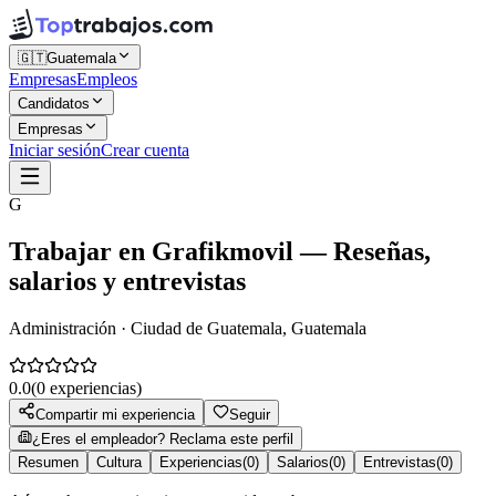
🇬🇹
Guatemala
Empresas
Empleos
Candidatos
Empresas
Iniciar sesión
Crear cuenta
G
Trabajar en
Grafikmovil
— Reseñas,
salarios y entrevistas
Administración · Ciudad de Guatemala, Guatemala
0.0
(
0
experiencias)
Compartir mi experiencia
Seguir
¿Eres el empleador? Reclama este perfil
Resumen
Cultura
Experiencias
(
0
)
Salarios
(
0
)
Entrevistas
(
0
)