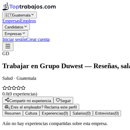
🇬🇹
Guatemala
Empresas
Empleos
Candidatos
Empresas
Iniciar sesión
Crear cuenta
GD
Trabajar en
Grupo Duwest
— Reseñas, sala
Salud · Guatemala
0.0
(
0
experiencias)
Compartir mi experiencia
Seguir
¿Eres el empleador? Reclama este perfil
Resumen
Cultura
Experiencias
(
0
)
Salarios
(
0
)
Entrevistas
(
0
)
Aún no hay experiencias compartidas sobre esta empresa.