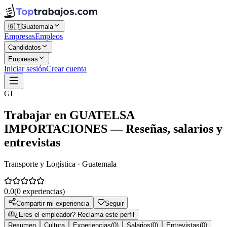
🇬🇹
Guatemala
Empresas
Empleos
Candidatos
Empresas
Iniciar sesión
Crear cuenta
GI
Trabajar en
GUATELSA
IMPORTACIONES
— Reseñas, salarios y
entrevistas
Transporte y Logística · Guatemala
0.0
(
0
experiencias)
Compartir mi experiencia
Seguir
¿Eres el empleador? Reclama este perfil
Resumen
Cultura
Experiencias
(
0
)
Salarios
(
0
)
Entrevistas
(
0
)