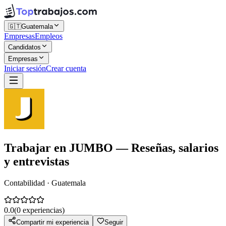
🇬🇹
Guatemala
Empresas
Empleos
Candidatos
Empresas
Iniciar sesión
Crear cuenta
Trabajar en
JUMBO
— Reseñas, salarios
y entrevistas
Contabilidad · Guatemala
0.0
(
0
experiencias)
Compartir mi experiencia
Seguir