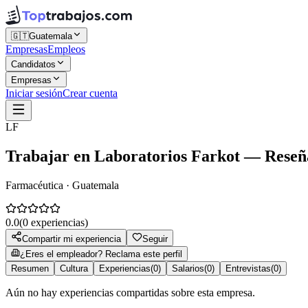
🇬🇹
Guatemala
Empresas
Empleos
Candidatos
Empresas
Iniciar sesión
Crear cuenta
LF
Trabajar en
Laboratorios Farkot
— Reseñas
Farmacéutica · Guatemala
0.0
(
0
experiencias)
Compartir mi experiencia
Seguir
¿Eres el empleador? Reclama este perfil
Resumen
Cultura
Experiencias
(
0
)
Salarios
(
0
)
Entrevistas
(
0
)
Aún no hay experiencias compartidas sobre esta empresa.