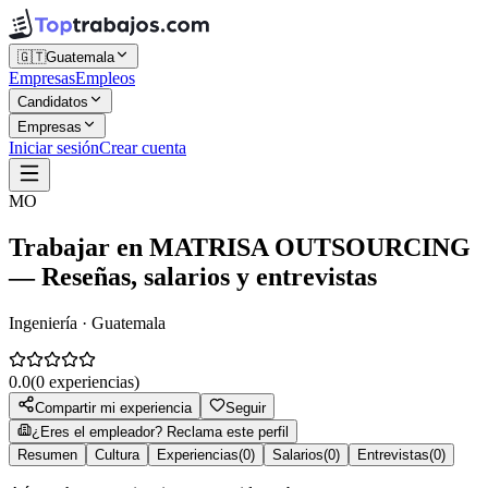
🇬🇹
Guatemala
Empresas
Empleos
Candidatos
Empresas
Iniciar sesión
Crear cuenta
MO
Trabajar en
MATRISA OUTSOURCING
— Reseñas, salarios y entrevistas
Ingeniería · Guatemala
0.0
(
0
experiencias)
Compartir mi experiencia
Seguir
¿Eres el empleador? Reclama este perfil
Resumen
Cultura
Experiencias
(
0
)
Salarios
(
0
)
Entrevistas
(
0
)