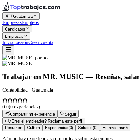
🇬🇹
Guatemala
Empresas
Empleos
Candidatos
Empresas
Iniciar sesión
Crear cuenta
Trabajar en
MR. MUSIC
— Reseñas, salari
Contabilidad · Guatemala
0.0
(
0
experiencias)
Compartir mi experiencia
Seguir
¿Eres el empleador? Reclama este perfil
Resumen
Cultura
Experiencias
(
0
)
Salarios
(
0
)
Entrevistas
(
0
)
Aún no hay experiencias compartidas sobre esta empresa.