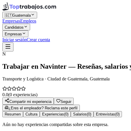
🇬🇹
Guatemala
Empresas
Empleos
Candidatos
Empresas
Iniciar sesión
Crear cuenta
N
Trabajar en
Navinter
— Reseñas, salarios y
Transporte y Logística · Ciudad de Guatemala, Guatemala
0.0
(
0
experiencias)
Compartir mi experiencia
Seguir
¿Eres el empleador? Reclama este perfil
Resumen
Cultura
Experiencias
(
0
)
Salarios
(
0
)
Entrevistas
(
0
)
Aún no hay experiencias compartidas sobre esta empresa.