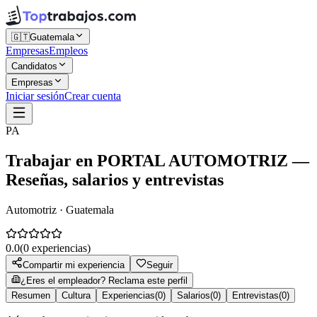
🇬🇹
Guatemala
Empresas
Empleos
Candidatos
Empresas
Iniciar sesión
Crear cuenta
PA
Trabajar en
PORTAL AUTOMOTRIZ
—
Reseñas, salarios y entrevistas
Automotriz · Guatemala
0.0
(
0
experiencias)
Compartir mi experiencia
Seguir
¿Eres el empleador? Reclama este perfil
Resumen
Cultura
Experiencias
(
0
)
Salarios
(
0
)
Entrevistas
(
0
)