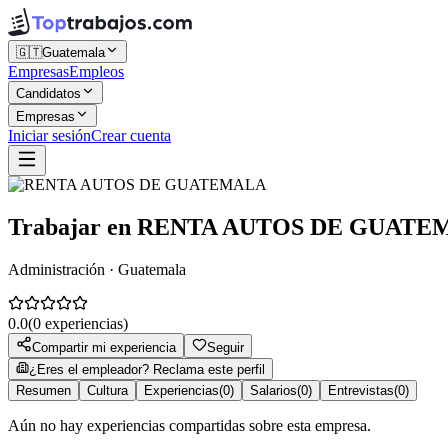
🇬🇹
Guatemala
Empresas
Empleos
Candidatos
Empresas
Iniciar sesión
Crear cuenta
Trabajar en
RENTA AUTOS DE GUATE
Administración · Guatemala
0.0
(
0
experiencias)
Compartir mi experiencia
Seguir
¿Eres el empleador? Reclama este perfil
Resumen
Cultura
Experiencias
(
0
)
Salarios
(
0
)
Entrevistas
(
0
)
Aún no hay experiencias compartidas sobre esta empresa.