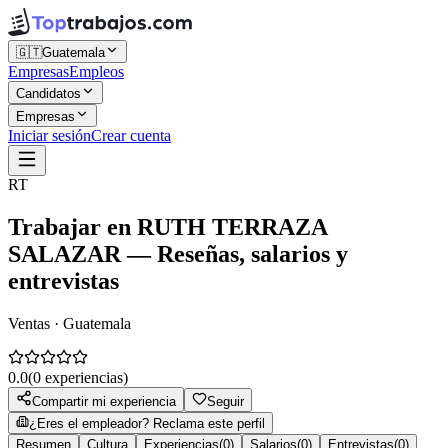
🇬🇹
Guatemala
Empresas
Empleos
Candidatos
Empresas
Iniciar sesión
Crear cuenta
RT
Trabajar en
RUTH TERRAZA
SALAZAR
— Reseñas, salarios y
entrevistas
Ventas · Guatemala
0.0
(
0
experiencias)
Compartir mi experiencia
Seguir
¿Eres el empleador? Reclama este perfil
Resumen
Cultura
Experiencias
(
0
)
Salarios
(
0
)
Entrevistas
(
0
)