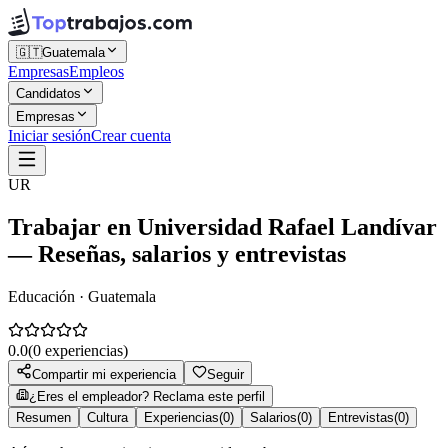
🇬🇹
Guatemala
Empresas
Empleos
Candidatos
Empresas
Iniciar sesión
Crear cuenta
UR
Trabajar en
Universidad Rafael Landívar
— Reseñas, salarios y entrevistas
Educación · Guatemala
0.0
(
0
experiencias)
Compartir mi experiencia
Seguir
¿Eres el empleador? Reclama este perfil
Resumen
Cultura
Experiencias
(
0
)
Salarios
(
0
)
Entrevistas
(
0
)