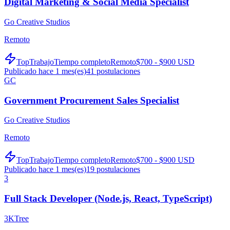
Digital Marketing & Social Media Specialist
Go Creative Studios
Remoto
TopTrabajo
Tiempo completo
Remoto
$700 - $900 USD
Publicado hace 1 mes(es)
41
postulaciones
GC
Government Procurement Sales Specialist
Go Creative Studios
Remoto
TopTrabajo
Tiempo completo
Remoto
$700 - $900 USD
Publicado hace 1 mes(es)
19
postulaciones
3
Full Stack Developer (Node.js, React, TypeScript)
3KTree