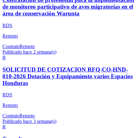
de monitoreo participativo de aves migratorias en el
área de conservación Warunta
RDS
Remoto
Contrato
Remoto
Publicado hace 2 semana(s)
R
SOLICITUD DE COTIZACION RFQ-CO-HND-
010-2026 Dotación y Equipamiento varios Espacios
Honduras
RDS
Remoto
Contrato
Remoto
Publicado hace 3 semana(s)
R