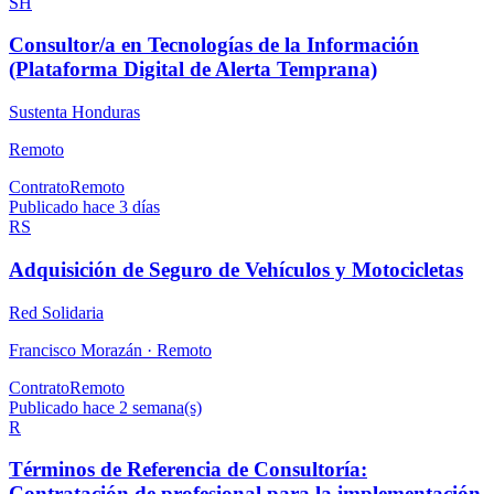
SH
Consultor/a en Tecnologías de la Información
(Plataforma Digital de Alerta Temprana)
Sustenta Honduras
Remoto
Contrato
Remoto
Publicado hace 3 días
RS
Adquisición de Seguro de Vehículos y Motocicletas
Red Solidaria
Francisco Morazán ·
Remoto
Contrato
Remoto
Publicado hace 2 semana(s)
R
Términos de Referencia de Consultoría:
Contratación de profesional para la implementación