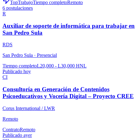
TopTrabajo
Tiempo completo
Remoto
6
postulaciones
R
Auxiliar de soporte de informática para trabajar en
San Pedro Sula
RDS
San Pedro Sula ·
Presencial
Tiempo completo
L20,000 - L30,000 HNL
Publicado hoy
CI
Consultoría en Generación de Contenidos
Psicoeducativos y Vocería Digital – Proyecto CREE
Corus International / LWR
Remoto
Contrato
Remoto
Publicado ayer