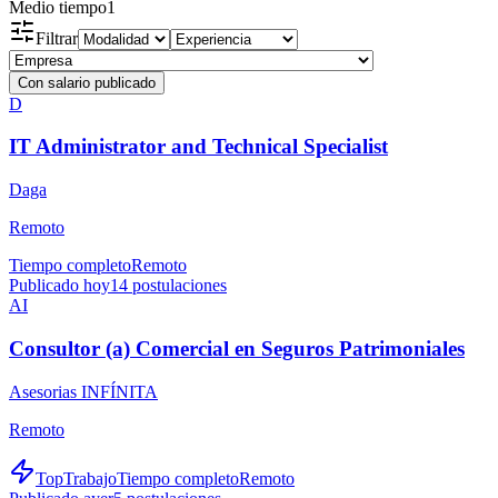
Medio tiempo
1
Filtrar
Con salario publicado
D
IT Administrator and Technical Specialist
Daga
Remoto
Tiempo completo
Remoto
Publicado hoy
14
postulaciones
AI
Consultor (a) Comercial en Seguros Patrimoniales
Asesorias INFÍNITA
Remoto
TopTrabajo
Tiempo completo
Remoto