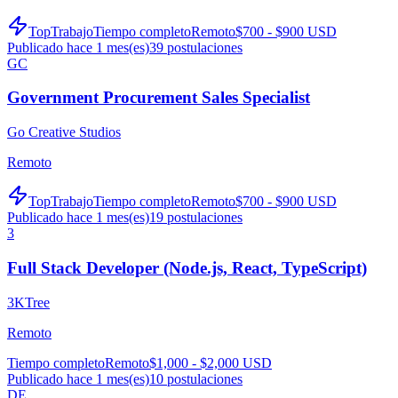
TopTrabajo
Tiempo completo
Remoto
$700 - $900 USD
Publicado hace 1 mes(es)
39
postulaciones
GC
Government Procurement Sales Specialist
Go Creative Studios
Remoto
TopTrabajo
Tiempo completo
Remoto
$700 - $900 USD
Publicado hace 1 mes(es)
19
postulaciones
3
Full Stack Developer (Node.js, React, TypeScript)
3KTree
Remoto
Tiempo completo
Remoto
$1,000 - $2,000 USD
Publicado hace 1 mes(es)
10
postulaciones
DE