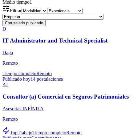
Medio tiempo
1
Filtrar
Con salario publicado
D
IT Administrator and Technical Specialist
Daga
Remoto
Tiempo completo
Remoto
Publicado hoy
14
postulaciones
AI
Consultor (a) Comercial en Seguros Patrimoniales
Asesorias INFÍNITA
Remoto
TopTrabajo
Tiempo completo
Remoto