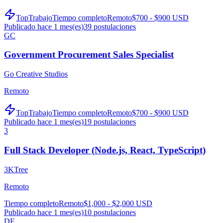
TopTrabajo
Tiempo completo
Remoto
$700 - $900 USD
Publicado hace 1 mes(es)
39
postulaciones
GC
Government Procurement Sales Specialist
Go Creative Studios
Remoto
TopTrabajo
Tiempo completo
Remoto
$700 - $900 USD
Publicado hace 1 mes(es)
19
postulaciones
3
Full Stack Developer (Node.js, React, TypeScript)
3KTree
Remoto
Tiempo completo
Remoto
$1,000 - $2,000 USD
Publicado hace 1 mes(es)
10
postulaciones
DE