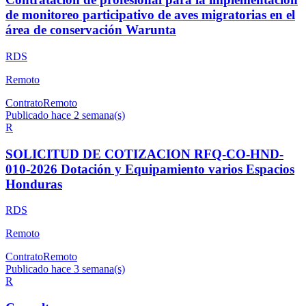
de monitoreo participativo de aves migratorias en el
área de conservación Warunta
RDS
Remoto
Contrato
Remoto
Publicado hace 2 semana(s)
R
SOLICITUD DE COTIZACION RFQ-CO-HND-
010-2026 Dotación y Equipamiento varios Espacios
Honduras
RDS
Remoto
Contrato
Remoto
Publicado hace 3 semana(s)
R