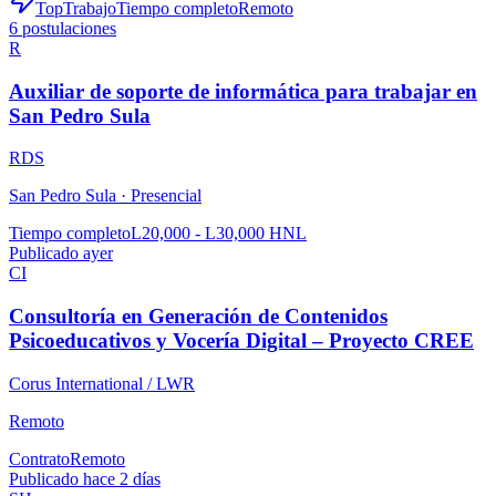
TopTrabajo
Tiempo completo
Remoto
6
postulaciones
R
Auxiliar de soporte de informática para trabajar en
San Pedro Sula
RDS
San Pedro Sula ·
Presencial
Tiempo completo
L20,000 - L30,000 HNL
Publicado ayer
CI
Consultoría en Generación de Contenidos
Psicoeducativos y Vocería Digital – Proyecto CREE
Corus International / LWR
Remoto
Contrato
Remoto
Publicado hace 2 días