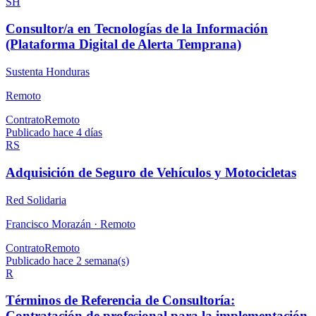
SH
Consultor/a en Tecnologías de la Información
(Plataforma Digital de Alerta Temprana)
Sustenta Honduras
Remoto
Contrato
Remoto
Publicado hace 4 días
RS
Adquisición de Seguro de Vehículos y Motocicletas
Red Solidaria
Francisco Morazán ·
Remoto
Contrato
Remoto
Publicado hace 2 semana(s)
R
Términos de Referencia de Consultoría:
Contratación de profesional para la implementación