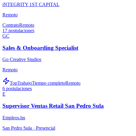
iNTEGRITY 1ST CAPITAL
Remoto
Contrato
Remoto
17
postulaciones
GC
Sales & Onboarding Specialist
Go Creative Studios
Remoto
TopTrabajo
Tiempo completo
Remoto
6
postulaciones
E
Supervisor Ventas Retail San Pedro Sula
Empleos.hn
San Pedro Sula ·
Presencial