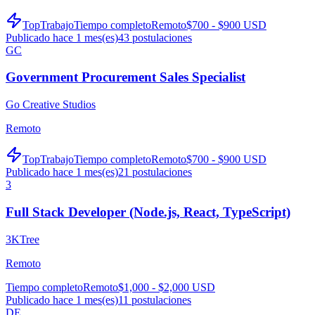
TopTrabajo
Tiempo completo
Remoto
$700 - $900 USD
Publicado hace 1 mes(es)
43
postulaciones
GC
Government Procurement Sales Specialist
Go Creative Studios
Remoto
TopTrabajo
Tiempo completo
Remoto
$700 - $900 USD
Publicado hace 1 mes(es)
21
postulaciones
3
Full Stack Developer (Node.js, React, TypeScript)
3KTree
Remoto
Tiempo completo
Remoto
$1,000 - $2,000 USD
Publicado hace 1 mes(es)
11
postulaciones
DE