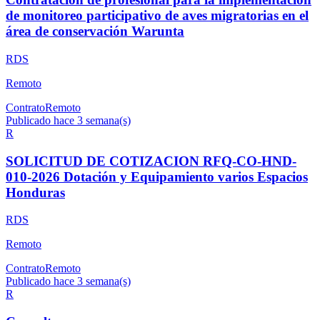
de monitoreo participativo de aves migratorias en el
área de conservación Warunta
RDS
Remoto
Contrato
Remoto
Publicado hace 3 semana(s)
R
SOLICITUD DE COTIZACION RFQ-CO-HND-
010-2026 Dotación y Equipamiento varios Espacios
Honduras
RDS
Remoto
Contrato
Remoto
Publicado hace 3 semana(s)
R