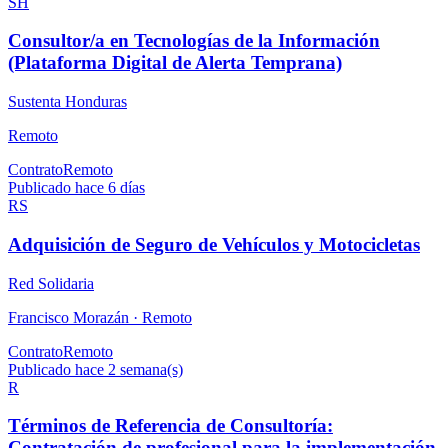
SH
Consultor/a en Tecnologías de la Información
(Plataforma Digital de Alerta Temprana)
Sustenta Honduras
Remoto
Contrato
Remoto
Publicado hace 6 días
RS
Adquisición de Seguro de Vehículos y Motocicletas
Red Solidaria
Francisco Morazán ·
Remoto
Contrato
Remoto
Publicado hace 2 semana(s)
R
Términos de Referencia de Consultoría:
Contratación de profesional para la implementación