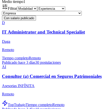
Medio tiempo
1
Filtrar
Con salario publicado
D
IT Administrator and Technical Specialist
Daga
Remoto
Tiempo completo
Remoto
Publicado hace 3 días
30
postulaciones
AI
Consultor (a) Comercial en Seguros Patrimoniales
Asesorias INFÍNITA
Remoto
TopTrabajo
Tiempo completo
Remoto