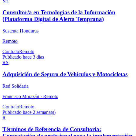
SH
Consultor/a en Tecnologías de la Información
(Plataforma Digital de Alerta Temprana)
Sustenta Honduras
Remoto
Contrato
Remoto
Publicado hace 3 días
RS
Adquisición de Seguro de Vehículos y Motocicletas
Red Solidaria
Francisco Morazán ·
Remoto
Contrato
Remoto
Publicado hace 2 semana(s)
R
Términos de Referencia de Consultoría:
Contratación de profesional para la implementación