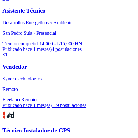
Asistente Técnico
Desarrollos Energéticos y Ambiente
San Pedro Sula ·
Presencial
Tiempo completo
L14,000 - L15,000 HNL
Publicado hace 1 mes(es)
4
postulaciones
ST
Vendedor
Synera technologies
Remoto
Freelance
Remoto
Publicado hace 1 mes(es)
119
postulaciones
Técnico Instalador de GPS