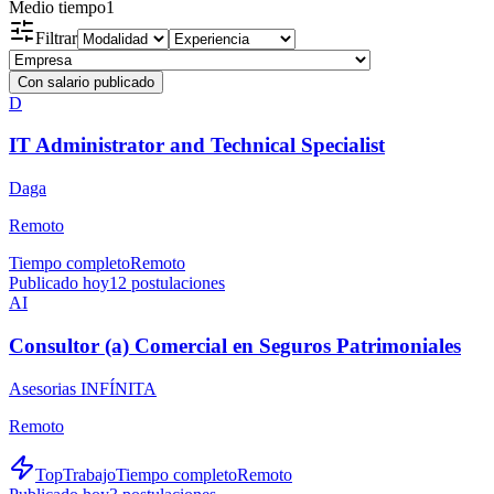
Medio tiempo
1
Filtrar
Con salario publicado
D
IT Administrator and Technical Specialist
Daga
Remoto
Tiempo completo
Remoto
Publicado hoy
12
postulaciones
AI
Consultor (a) Comercial en Seguros Patrimoniales
Asesorias INFÍNITA
Remoto
TopTrabajo
Tiempo completo
Remoto