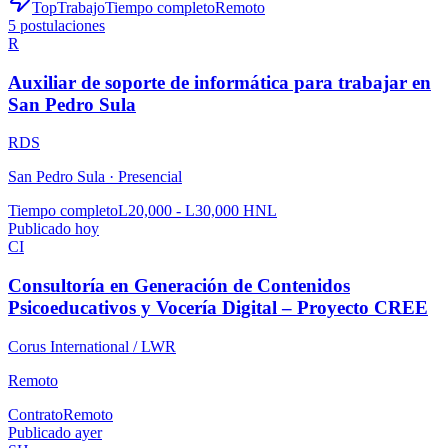
TopTrabajo
Tiempo completo
Remoto
5
postulaciones
R
Auxiliar de soporte de informática para trabajar en
San Pedro Sula
RDS
San Pedro Sula ·
Presencial
Tiempo completo
L20,000 - L30,000 HNL
Publicado hoy
CI
Consultoría en Generación de Contenidos
Psicoeducativos y Vocería Digital – Proyecto CREE
Corus International / LWR
Remoto
Contrato
Remoto
Publicado ayer