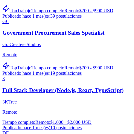
TopTrabajo
Tiempo completo
Remoto
$700 - $900 USD
Publicado hace 1 mes(es)
39
postulaciones
GC
Government Procurement Sales Specialist
Go Creative Studios
Remoto
TopTrabajo
Tiempo completo
Remoto
$700 - $900 USD
Publicado hace 1 mes(es)
19
postulaciones
3
Full Stack Developer (Node.js, React, TypeScript)
3KTree
Remoto
Tiempo completo
Remoto
$1,000 - $2,000 USD
Publicado hace 1 mes(es)
10
postulaciones
DE