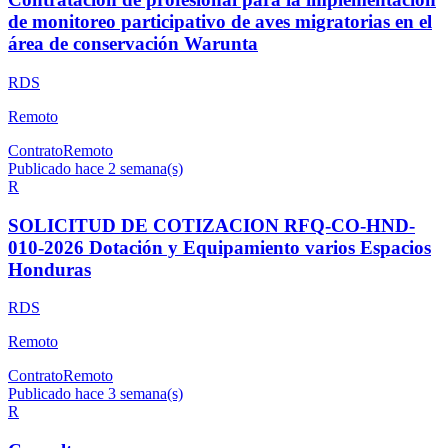
de monitoreo participativo de aves migratorias en el
área de conservación Warunta
RDS
Remoto
Contrato
Remoto
Publicado hace 2 semana(s)
R
SOLICITUD DE COTIZACION RFQ-CO-HND-
010-2026 Dotación y Equipamiento varios Espacios
Honduras
RDS
Remoto
Contrato
Remoto
Publicado hace 3 semana(s)
R