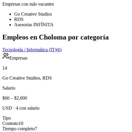
Empresas con más vacantes
Go Creative Studios
RDS
Asesorias INFÍNITA
Empleos en Choloma por categoría
Tecnología / Informática (IT)
(
6
)
Empresas
14
Go Creative Studios, RDS
Salario
$60
–
$2,000
USD
·
4
con salario
Tipo
Contrato
10
Tiempo completo
7