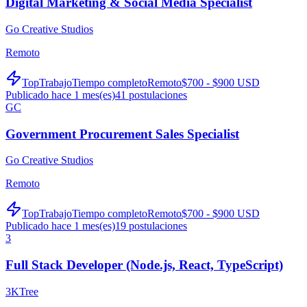
Digital Marketing & Social Media Specialist
Go Creative Studios
Remoto
TopTrabajo
Tiempo completo
Remoto
$700 - $900 USD
Publicado hace 1 mes(es)
41
postulaciones
GC
Government Procurement Sales Specialist
Go Creative Studios
Remoto
TopTrabajo
Tiempo completo
Remoto
$700 - $900 USD
Publicado hace 1 mes(es)
19
postulaciones
3
Full Stack Developer (Node.js, React, TypeScript)
3KTree