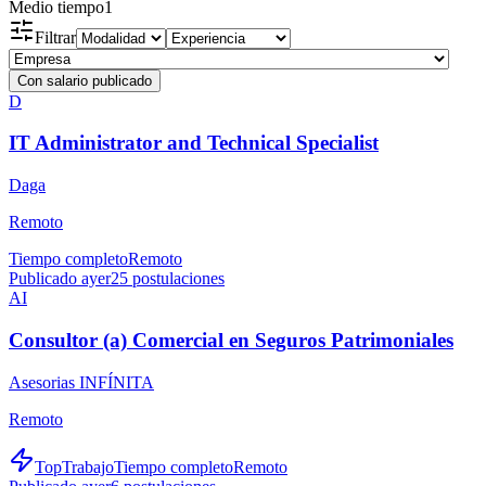
Medio tiempo
1
Filtrar
Con salario publicado
D
IT Administrator and Technical Specialist
Daga
Remoto
Tiempo completo
Remoto
Publicado ayer
25
postulaciones
AI
Consultor (a) Comercial en Seguros Patrimoniales
Asesorias INFÍNITA
Remoto
TopTrabajo
Tiempo completo
Remoto