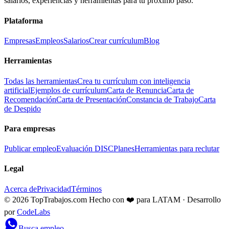
salarios, experiencias y herramientas para tu próximo paso.
Plataforma
Empresas
Empleos
Salarios
Crear currículum
Blog
Herramientas
Todas las herramientas
Crea tu currículum con inteligencia
artificial
Ejemplos de currículum
Carta de Renuncia
Carta de
Recomendación
Carta de Presentación
Constancia de Trabajo
Carta
de Despido
Para empresas
Publicar empleo
Evaluación DISC
Planes
Herramientas para reclutar
Legal
Acerca de
Privacidad
Términos
© 2026 TopTrabajos.com
Hecho con ❤️ para LATAM · Desarrollo
por
CodeLabs
Busca empleo