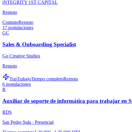
iNTEGRITY 1ST CAPITAL
Remoto
Contrato
Remoto
17
postulaciones
GC
Sales & Onboarding Specialist
Go Creative Studios
Remoto
TopTrabajo
Tiempo completo
Remoto
6
postulaciones
R
Auxiliar de soporte de informática para trabajar en 
RDS
San Pedro Sula ·
Presencial