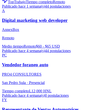
TopTrabajo
Tiempo completo
Remoto
Publicado hace 1 semana(s)
44
postulaciones
A
Digital marketing web developer
AnnexBox
Remoto
Medio tiempo
Remoto
$60 - $65 USD
Publicado hace 4 semana(s)
44
postulaciones
PC
Vendedor foraneo auto
PRO4 CONSULTORES
San Pedro Sula ·
Presencial
Tiempo completo
L12,000 HNL
Publicado hace 4 semana(s)
0
postulaciones
FY
Representante de Ventas Automotrices