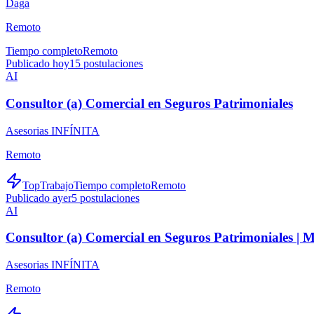
Daga
Remoto
Tiempo completo
Remoto
Publicado hoy
15
postulaciones
AI
Consultor (a) Comercial en Seguros Patrimoniales
Asesorias INFÍNITA
Remoto
TopTrabajo
Tiempo completo
Remoto
Publicado ayer
5
postulaciones
AI
Consultor (a) Comercial en Seguros Patrimoniales |
Asesorias INFÍNITA
Remoto