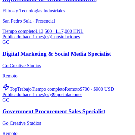
Filtros y Tecnologías Industriales
San Pedro Sula ·
Presencial
Tiempo completo
L13,500 - L17,000 HNL
Publicado hace 1 mes(es)
1
postulaciones
GC
Digital Marketing & Social Media Specialist
Go Creative Studios
Remoto
TopTrabajo
Tiempo completo
Remoto
$700 - $900 USD
Publicado hace 1 mes(es)
39
postulaciones
GC
Government Procurement Sales Specialist
Go Creative Studios
Remoto