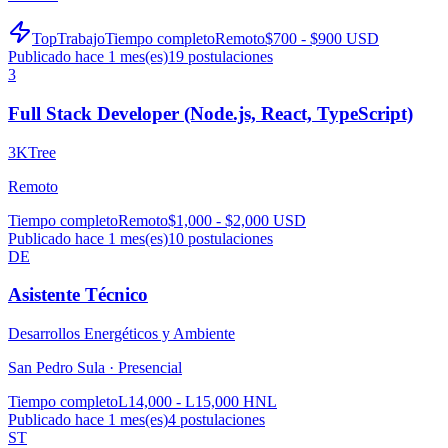
TopTrabajo
Tiempo completo
Remoto
$700 - $900 USD
Publicado hace 1 mes(es)
19
postulaciones
3
Full Stack Developer (Node.js, React, TypeScript)
3KTree
Remoto
Tiempo completo
Remoto
$1,000 - $2,000 USD
Publicado hace 1 mes(es)
10
postulaciones
DE
Asistente Técnico
Desarrollos Energéticos y Ambiente
San Pedro Sula ·
Presencial
Tiempo completo
L14,000 - L15,000 HNL
Publicado hace 1 mes(es)
4
postulaciones
ST