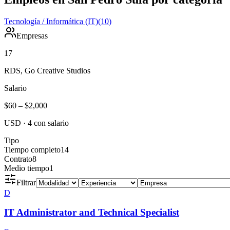
Tecnología / Informática (IT)
(
10
)
Empresas
17
RDS, Go Creative Studios
Salario
$60
–
$2,000
USD
·
4
con salario
Tipo
Tiempo completo
14
Contrato
8
Medio tiempo
1
Filtrar
D
IT Administrator and Technical Specialist