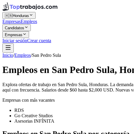
🇭🇳
Honduras
Empresas
Empleos
Candidatos
Empresas
Iniciar sesión
Crear cuenta
Inicio
/
Empleos
/
San Pedro Sula
Empleos en San Pedro Sula, Ho
Explora ofertas de trabajo en San Pedro Sula, Honduras. La demanda
aquí con frecuencia. Salarios desde $60 hasta $2,000 USD. Nuevas vaca
Empresas con más vacantes
RDS
Go Creative Studios
Asesorias INFÍNITA
Empleos en San Pedro Sula por categoría