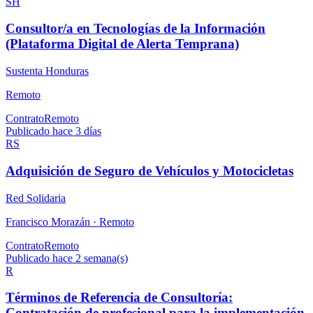
SH
Consultor/a en Tecnologías de la Información
(Plataforma Digital de Alerta Temprana)
Sustenta Honduras
Remoto
Contrato
Remoto
Publicado hace 3 días
RS
Adquisición de Seguro de Vehículos y Motocicletas
Red Solidaria
Francisco Morazán ·
Remoto
Contrato
Remoto
Publicado hace 2 semana(s)
R
Términos de Referencia de Consultoría:
Contratación de profesional para la implementación