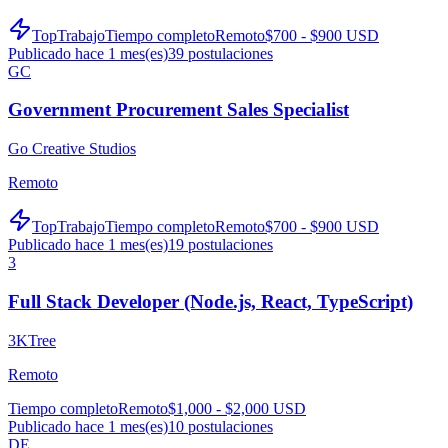
TopTrabajo
Tiempo completo
Remoto
$700 - $900 USD
Publicado hace 1 mes(es)
39
postulaciones
GC
Government Procurement Sales Specialist
Go Creative Studios
Remoto
TopTrabajo
Tiempo completo
Remoto
$700 - $900 USD
Publicado hace 1 mes(es)
19
postulaciones
3
Full Stack Developer (Node.js, React, TypeScript)
3KTree
Remoto
Tiempo completo
Remoto
$1,000 - $2,000 USD
Publicado hace 1 mes(es)
10
postulaciones
DE