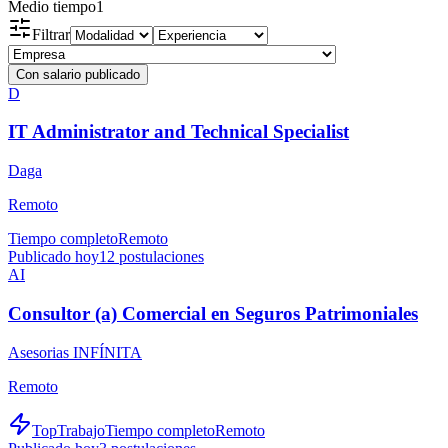
Medio tiempo
1
Filtrar
Con salario publicado
D
IT Administrator and Technical Specialist
Daga
Remoto
Tiempo completo
Remoto
Publicado hoy
12
postulaciones
AI
Consultor (a) Comercial en Seguros Patrimoniales
Asesorias INFÍNITA
Remoto
TopTrabajo
Tiempo completo
Remoto