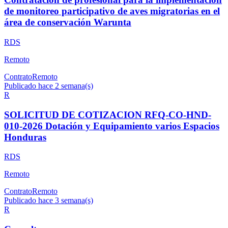
de monitoreo participativo de aves migratorias en el
área de conservación Warunta
RDS
Remoto
Contrato
Remoto
Publicado hace 2 semana(s)
R
SOLICITUD DE COTIZACION RFQ-CO-HND-
010-2026 Dotación y Equipamiento varios Espacios
Honduras
RDS
Remoto
Contrato
Remoto
Publicado hace 3 semana(s)
R