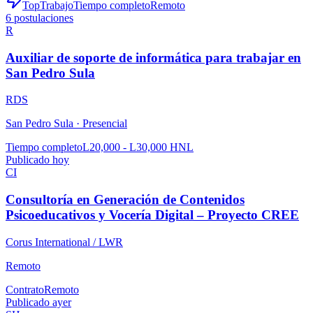
TopTrabajo
Tiempo completo
Remoto
6
postulaciones
R
Auxiliar de soporte de informática para trabajar en
San Pedro Sula
RDS
San Pedro Sula ·
Presencial
Tiempo completo
L20,000 - L30,000 HNL
Publicado hoy
CI
Consultoría en Generación de Contenidos
Psicoeducativos y Vocería Digital – Proyecto CREE
Corus International / LWR
Remoto
Contrato
Remoto
Publicado ayer