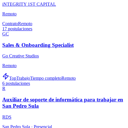
iNTEGRITY 1ST CAPITAL
Remoto
Contrato
Remoto
17
postulaciones
GC
Sales & Onboarding Specialist
Go Creative Studios
Remoto
TopTrabajo
Tiempo completo
Remoto
6
postulaciones
R
Auxiliar de soporte de informática para trabajar en
San Pedro Sula
RDS
San Pedro Sula ·
Presencial