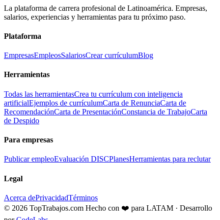
La plataforma de carrera profesional de Latinoamérica. Empresas,
salarios, experiencias y herramientas para tu próximo paso.
Plataforma
Empresas
Empleos
Salarios
Crear currículum
Blog
Herramientas
Todas las herramientas
Crea tu currículum con inteligencia
artificial
Ejemplos de currículum
Carta de Renuncia
Carta de
Recomendación
Carta de Presentación
Constancia de Trabajo
Carta
de Despido
Para empresas
Publicar empleo
Evaluación DISC
Planes
Herramientas para reclutar
Legal
Acerca de
Privacidad
Términos
© 2026 TopTrabajos.com
Hecho con ❤️ para LATAM · Desarrollo
por
CodeLabs