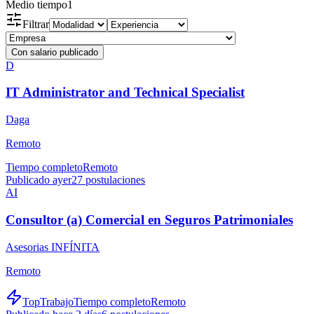
Medio tiempo
1
Filtrar
Con salario publicado
D
IT Administrator and Technical Specialist
Daga
Remoto
Tiempo completo
Remoto
Publicado ayer
27
postulaciones
AI
Consultor (a) Comercial en Seguros Patrimoniales
Asesorias INFÍNITA
Remoto
TopTrabajo
Tiempo completo
Remoto