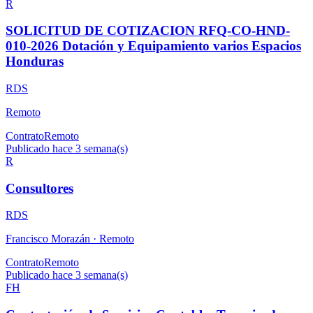
R
SOLICITUD DE COTIZACION RFQ-CO-HND-
010-2026 Dotación y Equipamiento varios Espacios
Honduras
RDS
Remoto
Contrato
Remoto
Publicado hace 3 semana(s)
R
Consultores
RDS
Francisco Morazán ·
Remoto
Contrato
Remoto
Publicado hace 3 semana(s)
FH