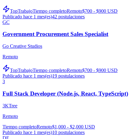
TopTrabajo
Tiempo completo
Remoto
$700 - $900 USD
Publicado hace 1 mes(es)
42
postulaciones
GC
Government Procurement Sales Specialist
Go Creative Studios
Remoto
TopTrabajo
Tiempo completo
Remoto
$700 - $900 USD
Publicado hace 1 mes(es)
19
postulaciones
3
Full Stack Developer (Node.js, React, TypeScript)
3KTree
Remoto
Tiempo completo
Remoto
$1,000 - $2,000 USD
Publicado hace 1 mes(es)
10
postulaciones
DE