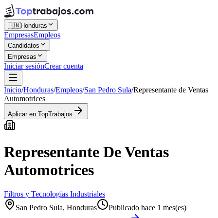
🇭🇳
Honduras
Empresas
Empleos
Candidatos
Empresas
Iniciar sesión
Crear cuenta
Inicio
/
Honduras
/
Empleos
/
San Pedro Sula
/
Representante de Ventas
Automotrices
Aplicar en TopTrabajos
Representante De Ventas
Automotrices
Filtros y Tecnologías Industriales
San Pedro Sula, Honduras
Publicado hace 1 mes(es)