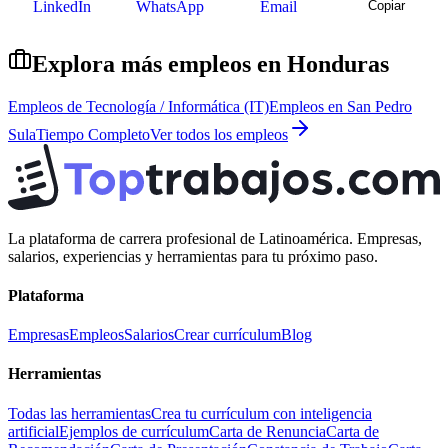
LinkedIn
WhatsApp
Email
Copiar
Explora más empleos en
Honduras
Empleos de
Tecnología / Informática (IT)
Empleos en
San Pedro
Sula
Tiempo Completo
Ver todos los empleos
La plataforma de carrera profesional de Latinoamérica. Empresas,
salarios, experiencias y herramientas para tu próximo paso.
Plataforma
Empresas
Empleos
Salarios
Crear currículum
Blog
Herramientas
Todas las herramientas
Crea tu currículum con inteligencia
artificial
Ejemplos de currículum
Carta de Renuncia
Carta de