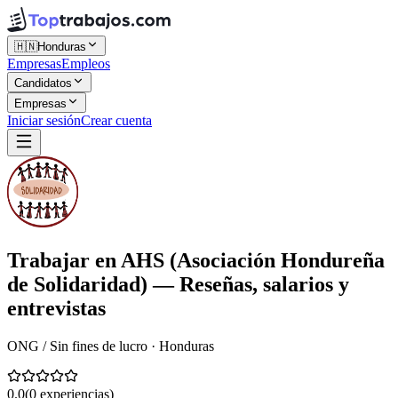
🇭🇳
Honduras
Empresas
Empleos
Candidatos
Empresas
Iniciar sesión
Crear cuenta
Trabajar en
AHS (Asociación Hondureña
de Solidaridad)
— Reseñas, salarios y
entrevistas
ONG / Sin fines de lucro · Honduras
0.0
(
0
experiencias)