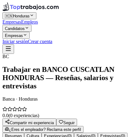
🇭🇳
Honduras
Empresas
Empleos
Candidatos
Empresas
Iniciar sesión
Crear cuenta
BC
Trabajar en
BANCO CUSCATLAN
HONDURAS
— Reseñas, salarios y
entrevistas
Banca · Honduras
0.0
(
0
experiencias)
Compartir mi experiencia
Seguir
¿Eres el empleador? Reclama este perfil
Resumen
Cultura
Experiencias
(
0
)
Salarios
(
0
)
Entrevistas
(
0
)