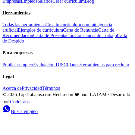
Empresas
Empleos
Salarios
Crear currículum
Blog
Herramientas
Todas las herramientas
Crea tu currículum con inteligencia
artificial
Ejemplos de currículum
Carta de Renuncia
Carta de
Recomendación
Carta de Presentación
Constancia de Trabajo
Carta
de Despido
Para empresas
Publicar empleo
Evaluación DISC
Planes
Herramientas para reclutar
Legal
Acerca de
Privacidad
Términos
© 2026 TopTrabajos.com
Hecho con ❤️ para LATAM · Desarrollo
por
CodeLabs
Busca empleo