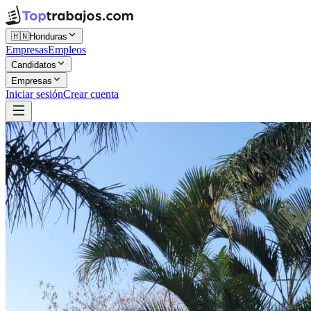
🇭🇳
Honduras
Empresas
Empleos
Candidatos
Empresas
Iniciar sesión
Crear cuenta