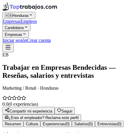
🇭🇳
Honduras
Empresas
Empleos
Candidatos
Empresas
Iniciar sesión
Crear cuenta
EB
Trabajar en
Empresas Bendecidas
—
Reseñas, salarios y entrevistas
Marketing / Retail · Honduras
0.0
(
0
experiencias)
Compartir mi experiencia
Seguir
¿Eres el empleador? Reclama este perfil
Resumen
Cultura
Experiencias
(
0
)
Salarios
(
0
)
Entrevistas
(
0
)